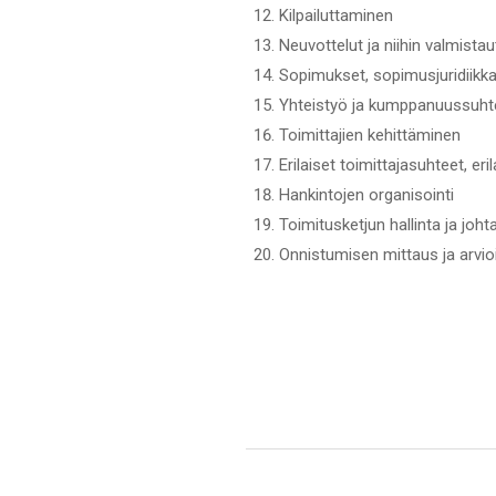
Kilpailuttaminen
Neuvottelut ja niihin valmista
Sopimukset, sopimusjuridiikk
Yhteistyö ja kumppanuussuht
Toimittajien kehittäminen
Erilaiset toimittajasuhteet, eril
Hankintojen organisointi
Toimitusketjun hallinta ja joh
Onnistumisen mittaus ja arvioi