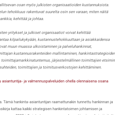
allitsevan osan myös julkisten organisaatioiden kustannuksista.
velun tehokkuus rakentuvat suurelta osin sen varaan, miten näitä
nkkia, kehittää ja johtaa.
en yritykset ja julkiset organisaatiot voivat kehittää
antaa kilpailukykyään, kustannustehokkuuttaan ja asiakkaidensa
a ovat muun muassa ulkoistaminen ja palveluhankinnat,
mittajan kustannusrakenteiden mallintaminen, hankintastrategioiden
toimittajamarkkinatuntemus, järjestelmällinen toimittajien etsimin
jasuhteiden, toimittajien ja toimitusverkostojen kehittäminen.
u asiantuntija- ja valmennuspalveluiden ohella olennaisena osana
alla. Tämä hankinta-asiantuntijan raamattunakin tunnettu hankinnan ja
sikirja kattaa kaikki strategisen hankintatoimen johtamisen ja