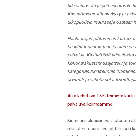
liikevaihdosta ja yhä useammin h
Kannattavuus, kilpailukyky ja pal
ulkopuolisia resursseja osataan ha
Hankintojen johtaminen kertoo, mit
hankintaosaamistaan ja siten par
palvelua. Käsiteltäviä aihealueit
kokonaiskustannusajattelu ja toi
kategoriasuunnitelmien luominen, 
arviointi ja valinta sekä toimitta
Alaa kehittävä T&K-toiminta kuulu
palveluvalikoimaamme.
Kirjan aihealueisiin voit tutustua 
ulkoisten resurssien johtamisen kä