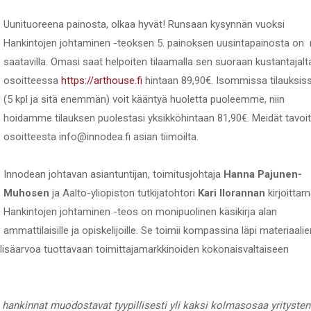
Uunituoreena painosta, olkaa hyvät! Runsaan kysynnän vuoksi
Hankintojen johtaminen -teoksen 5. painoksen uusintapainosta on 
saatavilla. Omasi saat helpoiten tilaamalla sen suoraan kustantajalt
osoitteessa
https://arthouse.fi
hintaan 89,90€. Isommissa tilauksis
(5 kpl ja sitä enemmän) voit kääntyä huoletta puoleemme, niin
hoidamme tilauksen puolestasi yksikköhintaan 81,90€. Meidät tavoi
osoitteesta info@innodea.fi asian tiimoilta.
Innodean johtavan asiantuntijan, toimitusjohtaja
Hanna Pajunen-
Muhosen
ja Aalto-yliopiston tutkijatohtori
Kari Ilorannan
kirjoitta
Hankintojen johtaminen -teos on monipuolinen käsikirja alan
ammattilaisille ja opiskelijoille. Se toimii kompassina läpi materiaalie
 lisäarvoa tuottavaan toimittajamarkkinoiden kokonaisvaltaiseen
n hankinnat muodostavat tyypillisesti yli kaksi kolmasosaa yritysten