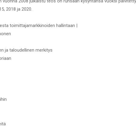
n vuonna 2008 julkaistu teos on runsaan kysyntänsä vuoksi päivitetty
15, 2018 ja 2020.
sta toimittajamarkkinoiden hallintaan |
uhonen
 ja taloudellinen merkitys
oriaan
ihin
eitä