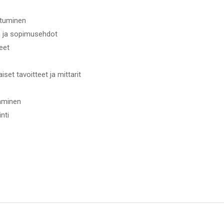
utuminen
a ja sopimusehdot
eet
aiset tavoitteet ja mittarit
taminen
nti