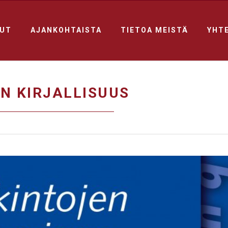
LUT
AJANKOHTAISTA
TIETOA MEISTÄ
YHT
N KIRJALLISUUS