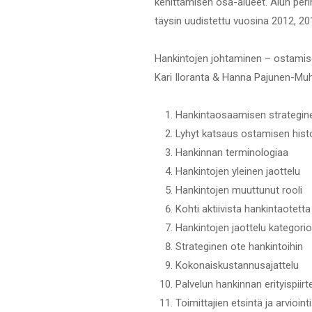
kehittämisen osa-alueet. Alun peri
täysin uudistettu vuosina 2012, 20
Hankintojen johtaminen – ostamise
Kari Iloranta & Hanna Pajunen-M
Hankintaosaamisen strateginen
Lyhyt katsaus ostamisen hist
Hankinnan terminologiaa
Hankintojen yleinen jaottelu
Hankintojen muuttunut rooli
Kohti aktiivista hankintaotetta
Hankintojen jaottelu kategorio
Strateginen ote hankintoihin
Kokonaiskustannusajattelu
Palvelun hankinnan erityispiirt
Toimittajien etsintä ja arviointi