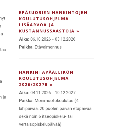
EPÄSUORIEN HANKINTOJEN
nyt
KOULUTUSOHJELMA –
LISÄARVOA JA
a
KUSTANNUSSÄÄSTÖJÄ »
sa
Aika:
06.10.2026 - 03.12.2026
Paikka:
Etävalmennus
ttaa
HANKINTAPÄÄLLIKÖN
KOULUTUSOHJELMA
ma
2026/2027B »
Aika:
04.11.2026 - 10.12.2027
n ja
Paikka:
Monimuotokoulutus (4
lähipäivää, 20 puolen päivän etäpäivää
sekä noin 6 itseopiskelu- tai
vertaisopiskelupäivää)