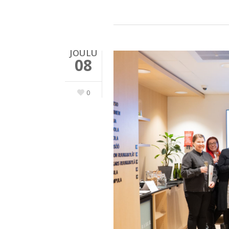
JOULU
08
0