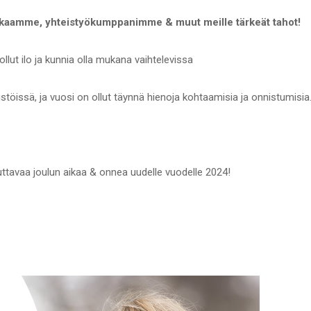
kaamme, yhteistyökumppanimme & muut meille tärkeät tahot!
llut ilo ja kunnia olla mukana vaihtelevissa
j
istöissä,
ja vuosi on ollut täynnä hienoja kohtaamisia ja onnistumisia
ttavaa joulun aikaa &
onnea uudelle vuodelle 2024!