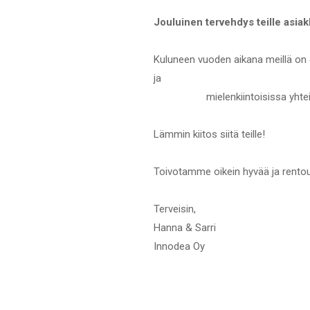
Jouluinen tervehdys teille
asiak
Kuluneen vuoden aikana meillä on o
mielenkiintoisissa yhte
Lämmin kiitos siitä teille!
Toivotamme oikein hyvää ja rentou
Terveisin,
Hanna & Sarri
Innodea Oy