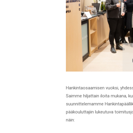
Hankintaosaamisen vuoksi, yhdessä
Saimme hiljattain iloita mukana, 
suunnittelemamme Hankintapäällik
pääkouluttajiin lukeutuva toimitu
näin: