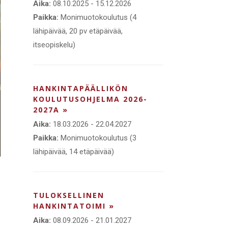
Aika:
08.10.2025 - 15.12.2026
Paikka:
Monimuotokoulutus (4
lähipäivää, 20 pv etäpäivää,
itseopiskelu)
HANKINTAPÄÄLLIKÖN
KOULUTUSOHJELMA 2026-
2027A »
Aika:
18.03.2026 - 22.04.2027
Paikka:
Monimuotokoulutus (3
lähipäivää, 14 etäpäivää)
TULOKSELLINEN
HANKINTATOIMI »
Aika:
08.09.2026 - 21.01.2027