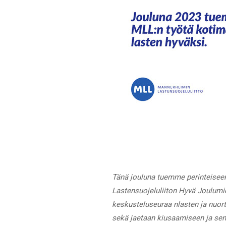
Tänä jouluna tuemme perinteisee
Lastensuojeluliiton Hyvä Joulumie
keskus
teluseuraa nlasten ja nuor
sekä jaetaan kiusaamiseen ja sen e