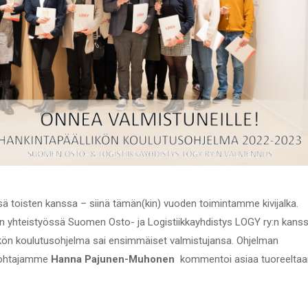
 toisten kanssa – siinä tämän(kin) vuoden toimintamme kivijalka.
kun yhteistyössä Suomen Osto- ja Logistiikkayhdistys LOGY ry:n kans
ön koulutusohjelma sai ensimmäiset valmistujansa. Ohjelman
sjohtajamme
Hanna Pajunen-Muhonen
kommentoi asiaa tuoreeltaa