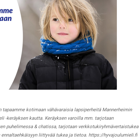
n tapaamme kotimaan vähävaraisia lapsiperheitä Mannerheimin
li -keräyksen kautta. Keräyksen varoilla mm. tarjotaan
ten puhelimessa & chatissa, tarjotaan verkkotukiryhmävertaistukea
nnaltaehkäisyyn liittyvää tukea ja tietoa. https://hyvajoulumieli.fi