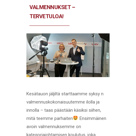
VALMENNUKSET –
TERVETULOA!
Kesätauon jäljiltä starttaamme syksy n
valmennuskokonaisuutemme ilolla ja
innolla – taas päästään käsiksi siihen,
mitä teemme parhaiten
Ensimmäinen
avoin valmennuksemme on
kategoriajohtamisen koulutus, joka