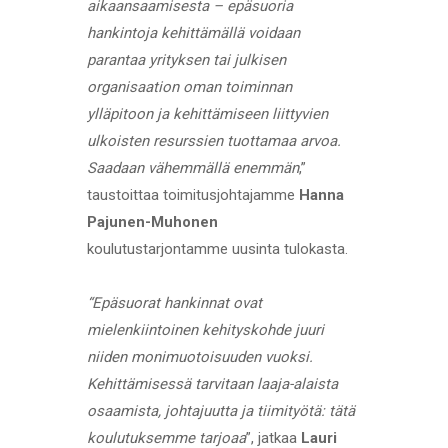
aikaansaamisesta – epäsuoria
hankintoja kehittämällä voidaan
parantaa yrityksen tai julkisen
organisaation oman toiminnan
ylläpitoon ja kehittämiseen liittyvien
ulkoisten resurssien tuottamaa arvoa.
Saadaan vähemmällä enemmän
,”
taustoittaa toimitusjohtajamme
Hanna
Pajunen-Muhonen
koulutustarjontamme uusinta tulokasta.
“Epäsuorat hankinnat ovat
mielenkiintoinen kehityskohde juuri
niiden monimuotoisuuden vuoksi.
Kehittämisessä tarvitaan laaja-alaista
osaamista, johtajuutta ja tiimityötä: tätä
koulutuksemme tarjoaa
”, jatkaa
Lauri