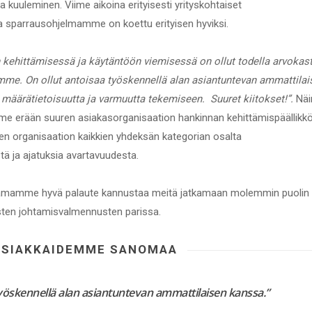
kuuleminen. Viime aikoina erityisesti yrityskohtaiset
 sparrausohjelmamme on koettu erityisen hyviksi.
kehittämisessä ja käytäntöön viemisessä on ollut todella arvokas
me. On ollut antoisaa työskennellä alan asiantuntevan ammattilai
määrätietoisuutta ja varmuutta tekemiseen. Suuret kiitokset!”.
Näi
me erään suuren asiakasorganisaation hankinnan kehittämispäällikkö
sen organisaation kaikkien yhdeksän kategorian osalta
ä ja ajatuksia avartavuudesta.
amme hyvä palaute kannustaa meitä jatkamaan molemmin puolin
isten johtamisvalmennusten parissa.
ASIAKKAIDEMME SANOMAA
työskennellä alan asiantuntevan ammattilaisen kanssa.”