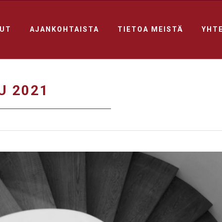
LUT
AJANKOHTAISTA
TIETOA MEISTÄ
YHT
U 2021