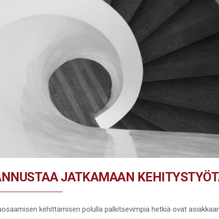
ANNUSTAA JATKAMAAN KEHITYSTYÖ
aamisen kehittämisen polulla palkitsevimpia hetkiä ovat asiakkaa