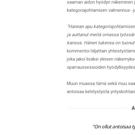
saaman aidon hyödyn näkeminen ja 
kategoriajohtamisen valmennus- ja
”Hannan apu kategoriajohtamisen 
ja auttanut meitä omassa työssäm
kanssa. Hänen tukensa on tuonut 
kommentoi hiljattain yhteistyötäm
joka jakoi lisäksi yleisen näkemyk
sparraussessioiden hyödyllisyydest
Muun muassa tämä sekä muu saam
antoisaa kehitystyötä yrityskohta
”On ollut antoisaa 