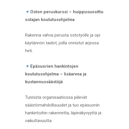
Oston peruskurssi – huippusuosittu
ostajan koulutusohjelma
Rakenna vahva perusta ostotyölle ja opi
käytännön taidot, joilla onnistut arjessa
heti.
Epäsuorien hankintojen
koulutusohjelma – lisäarvoa ja
kustannussäästöjä
Tunnista organisaatiossa piilevät
säästömahdollisuudet ja tuo epäsuoriin
hankintoihin rakennetta, läpinäkyvyyttä ja
vaikuttavuutta.