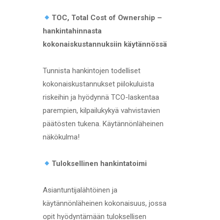
TOC, Total Cost of Ownership –
hankintahinnasta
kokonaiskustannuksiin käytännössä
Tunnista hankintojen todelliset
kokonaiskustannukset piilokuluista
riskeihin ja hyödynnä TCO-laskentaa
parempien, kilpailukykyä vahvistavien
päätösten tukena. Käytännönläheinen
näkökulma!
Tuloksellinen hankintatoimi
Asiantuntijalähtöinen ja
käytännönläheinen kokonaisuus, jossa
opit hyödyntämään tuloksellisen