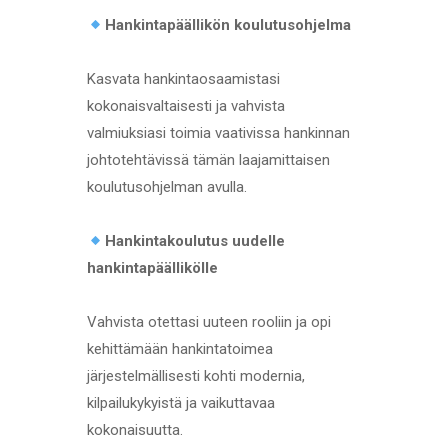
Hankintapäällikön koulutusohjelma
Kasvata hankintaosaamistasi
kokonaisvaltaisesti ja vahvista
valmiuksiasi toimia vaativissa hankinnan
johtotehtävissä tämän laajamittaisen
koulutusohjelman avulla.
Hankintakoulutus uudelle
hankintapäällikölle
Vahvista otettasi uuteen rooliin ja opi
kehittämään hankintatoimea
järjestelmällisesti kohti modernia,
kilpailukykyistä ja vaikuttavaa
kokonaisuutta.