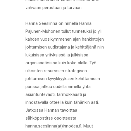
vahvaan perustaan ja turvaan.
Hanna Seeslinna on nimellä Hanna
Pajunen-Muhonen tullut tunnetuksi jo yli
kahden vuosikymmenen ajan hankintojen
johtamisen uudistajana ja kehittäjänä niin
lukuisissa yrityksissä ja julkisissa
organisaatioissa kuin koko alalla. Työ
ulkoisten resurssien strategisen
johtamisen kyvykkyyksien kehittämisen
parissa jatkuu uudella nimellä yhtä
asiantuntevasti, tarmokkaasti ja
innostavalla otteella kuin tähänkin asti.
Jatkossa Hannan tavoittaa
sähköpostitse osoitteesta
hanna.seeslinna(at)innodea.fi. Muut