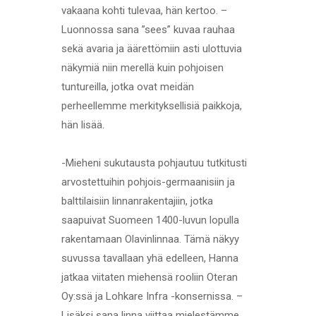
vakaana kohti tulevaa, hän kertoo. –
Luonnossa sana ”sees” kuvaa rauhaa
sekä avaria ja äärettömiin asti ulottuvia
näkymiä niin merellä kuin pohjoisen
tuntureilla, jotka ovat meidän
perheellemme merkityksellisiä paikkoja,
hän lisää.
-Mieheni sukutausta pohjautuu tutkitusti
arvostettuihin pohjois-germaanisiin ja
balttilaisiin linnanrakentajiin, jotka
saapuivat Suomeen 1400-luvun lopulla
rakentamaan Olavinlinnaa. Tämä näkyy
suvussa tavallaan yhä edelleen, Hanna
jatkaa viitaten miehensä rooliin Oteran
Oy:ssä ja Lohkare Infra -konsernissa. –
Lisäksi sana linna viittaa mielestämme