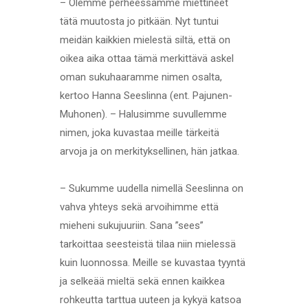
– Olemme perheessämme miettineet
tätä muutosta jo pitkään. Nyt tuntui
meidän kaikkien mielestä siltä, että on
oikea aika ottaa tämä merkittävä askel
oman sukuhaaramme nimen osalta,
kertoo Hanna Seeslinna (ent. Pajunen-
Muhonen). – Halusimme suvullemme
nimen, joka kuvastaa meille tärkeitä
arvoja ja on merkityksellinen, hän jatkaa.
– Sukumme uudella nimellä Seeslinna on
vahva yhteys sekä arvoihimme että
mieheni sukujuuriin. Sana ”sees”
tarkoittaa seesteistä tilaa niin mielessä
kuin luonnossa. Meille se kuvastaa tyyntä
ja selkeää mieltä sekä ennen kaikkea
rohkeutta tarttua uuteen ja kykyä katsoa