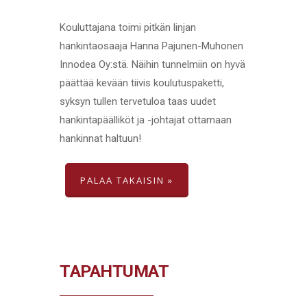
Kouluttajana toimi pitkän linjan
hankintaosaaja Hanna Pajunen-Muhonen
Innodea Oy:stä. Näihin tunnelmiin on hyvä
päättää kevään tiivis koulutuspaketti,
syksyn tullen tervetuloa taas uudet
hankintapäälliköt ja -johtajat ottamaan
hankinnat haltuun!
PALAA TAKAISIN »
TAPAHTUMAT