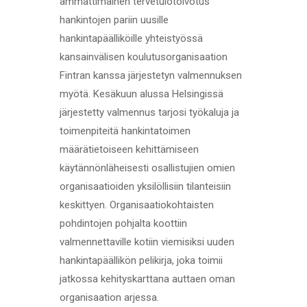
ammattimainen tervetulotoivotus
hankintojen pariin uusille
hankintapäälliköille yhteistyössä
kansainvälisen koulutusorganisaation
Fintran kanssa järjestetyn valmennuksen
myötä. Kesäkuun alussa Helsingissä
järjestetty valmennus tarjosi työkaluja ja
toimenpiteitä hankintatoimen
määrätietoiseen kehittämiseen
käytännönläheisesti osallistujien omien
organisaatioiden yksilöllisiin tilanteisiin
keskittyen. Organisaatiokohtaisten
pohdintojen pohjalta koottiin
valmennettaville kotiin viemisiksi uuden
hankintapäällikön pelikirja, joka toimii
jatkossa kehityskarttana auttaen oman
organisaation arjessa.