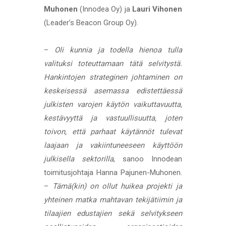
Muhonen
(Innodea Oy) ja
Lauri Vihonen
(Leader’s Beacon Group Oy).
–
Oli kunnia ja todella hienoa tulla
valituksi toteuttamaan tätä selvitystä.
Hankintojen strateginen johtaminen on
keskeisessä asemassa edistettäessä
julkisten varojen käytön vaikuttavuutta,
kestävyyttä ja vastuullisuutta, joten
toivon, että parhaat käytännöt tulevat
laajaan ja vakiintuneeseen käyttöön
julkisella sektorilla
, sanoo Innodean
toimitusjohtaja Hanna Pajunen-Muhonen.
–
Tämä(kin) on ollut huikea projekti ja
yhteinen matka mahtavan tekijätiimin ja
tilaajien edustajien sekä selvitykseen