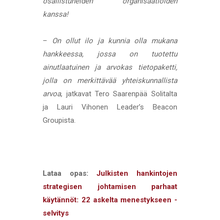
osallistuneiden organisaatioiden
kanssa!
–
On ollut ilo ja kunnia olla mukana
hankkeessa, jossa on tuotettu
ainutlaatuinen ja arvokas tietopaketti,
jolla on merkittävää yhteiskunnallista
arvoa
, jatkavat Tero Saarenpää Solitalta
ja Lauri Vihonen Leader’s Beacon
Groupista.
Lataa opas:
Julkisten hankintojen
strategisen johtamisen parhaat
käytännöt: 22 askelta menestykseen -
selvitys