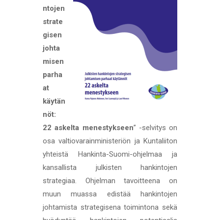
ntojen
strate
gisen
johta
misen
parha
at
käytän
nöt:
22 askelta menestykseen
” -selvitys on
osa valtiovarainministeriön ja Kuntaliiton
yhteistä Hankinta-Suomi-ohjelmaa ja
kansallista julkisten hankintojen
strategiaa. Ohjelman tavoitteena on
muun muassa edistää hankintojen
johtamista strategisena toimintona sekä