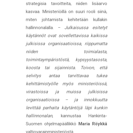
strategisia tavoitteita, niiden lisäarvo
kasvaa. Ministeriöillä on suuri rooli siinä,
miten johtamista kehitetään kullakin
hallinnonalalla. –
Julkaisussa esitetyt
käytännöt ovat sovellettavissa kaikissa
julkisissa organisaatioissa, riippumatta
niiden toimialasta,
toimintaympäristöstä, kypsyystasosta,
koosta tai sijainnista. Toivon, että
selvitys antaa tarvittavaa tukea
kehittämistyölle myös ministeriöissä,
virastoissa ja muissa julkisissa
organisaatioissa – ja innokkuutta
levittää parhaita käytäntöjä läpi kunkin
hallinnonalan
, kannustaa Hankinta-
Suomen ohjelmapäällikkö
Maria Röykkä
valtiovarainministeriöstä.