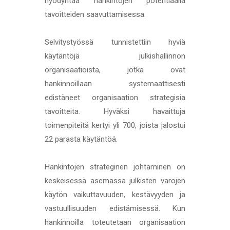
hyödyntää hankintojen potentiaalia
tavoitteiden saavuttamisessa.
Selvitystyössä tunnistettiin hyviä
käytäntöjä julkishallinnon
organisaatioista, jotka ovat
hankinnoillaan systemaattisesti
edistäneet organisaation strategisia
tavoitteita. Hyväksi havaittuja
toimenpiteitä kertyi yli 700, joista jalostui
22 parasta käytäntöä.
Hankintojen strateginen johtaminen on
keskeisessä asemassa julkisten varojen
käytön vaikuttavuuden, kestävyyden ja
vastuullisuuden edistämisessä. Kun
hankinnoilla toteutetaan organisaation