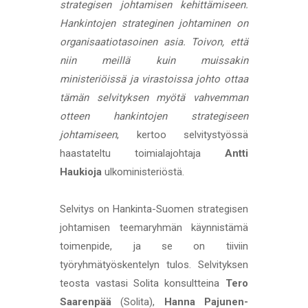
strategisen johtamisen kehittämiseen.
Hankintojen strateginen johtaminen on
organisaatiotasoinen asia. Toivon, että
niin meillä kuin muissakin
ministeriöissä ja virastoissa johto ottaa
tämän selvityksen myötä vahvemman
otteen hankintojen strategiseen
johtamiseen
, kertoo selvitystyössä
haastateltu toimialajohtaja
Antti
Haukioja
ulkoministeriöstä.
Selvitys on Hankinta-Suomen strategisen
johtamisen teemaryhmän käynnistämä
toimenpide, ja se on tiiviin
työryhmätyöskentelyn tulos. Selvityksen
teosta vastasi Solita konsultteina
Tero
Saarenpää
(Solita),
Hanna Pajunen-